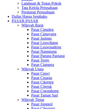
Landasan & Tugas Pokok
Tata Kelola Perusahaan
Peraturan Perusahaan
Daftar Harga Sembako
PASAR-PASAR
Wilayah Barat
Pasar Cigudeg
Pasar Cimayang
Pasar Jasinga
Pasar Leuwiliang
Pasar Leuwisadeng
Pasar Nanggung
Pasar Parung Panjang
Pasar Tenjo
Pasar Ciampea
Wilayah Utara
Pasar Ciawi
Pasar Cisarua
Pasar Cikreteg
Pasar Cijeruk
Pasar Cigombong
Pasar Taman Sari
Wilayah Timur
Pasar Jonggol
Pasar Cileungsi