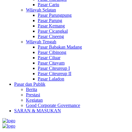
Pasar Cariu
Wilayah Selatan
Pasar Parungpung
Pasar Parung
Pasar Kemang
Pasar Cicangkal
Pasar Ciseeng
Wilayah Tengah
Pasar Babakan Madang
Pasar Cibinong
Pasar Ciluar
Pasar Citayam
Pasar Citeureup I
Pasar Citeureup II
Pasar Laladon
Pasar dan Publik
Berita
Prestasi
Kegiatan
Good Corporate Governance
SARAN & MASUKAN