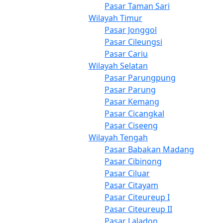
Pasar Taman Sari
Wilayah Timur
Pasar Jonggol
Pasar Cileungsi
Pasar Cariu
Wilayah Selatan
Pasar Parungpung
Pasar Parung
Pasar Kemang
Pasar Cicangkal
Pasar Ciseeng
Wilayah Tengah
Pasar Babakan Madang
Pasar Cibinong
Pasar Ciluar
Pasar Citayam
Pasar Citeureup I
Pasar Citeureup II
Pasar Laladon