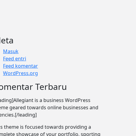
eta
Masuk
Feed entri
Feed komentar
WordPress.org
omentar Terbaru
eading]Allegiant is a business WordPress
eme geared towards online businesses and
encies.[/leading]
is theme is focused towards providing a
mplete showcase of your portfolio, sporting