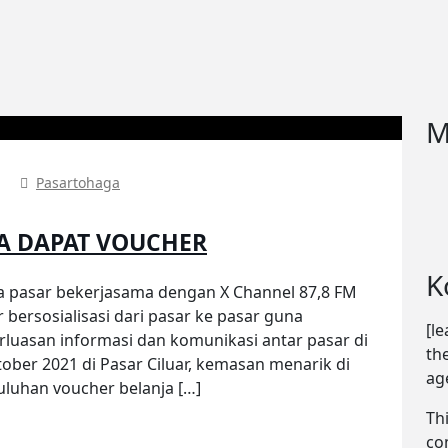
M
Pasartohaga
A DAPAT VOUCHER
K
a pasar bekerjasama dengan X Channel 87,8 FM
bersosialisasi dari pasar ke pasar guna
[l
uasan informasi dan komunikasi antar pasar di
th
ober 2021 di Pasar Ciluar, kemasan menarik di
ag
uhan voucher belanja […]
Th
co