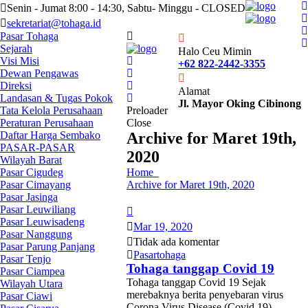
Senin - Jumat 8:00 - 14:30, Sabtu- Minggu - CLOSED
sekretariat@tohaga.id
Pasar Tohaga
Sejarah
Halo Ceu Mimin
Visi Misi
+62 822-2442-3355
Dewan Pengawas
Direksi
Alamat
Landasan & Tugas Pokok
Jl. Mayor Oking Cibinong
Tata Kelola Perusahaan
Preloader
Peraturan Perusahaan
Close
Daftar Harga Sembako
Archive for Maret 19th,
PASAR-PASAR
2020
Wilayah Barat
Pasar Cigudeg
Home
Pasar Cimayang
Archive for Maret 19th, 2020
Pasar Jasinga
Pasar Leuwiliang
Pasar Leuwisadeng
Mar 19, 2020
Pasar Nanggung
Tidak ada komentar
Pasar Parung Panjang
Pasartohaga
Pasar Tenjo
Tohaga tanggap Covid 19
Pasar Ciampea
Tohaga tanggap Covid 19 Sejak
Wilayah Utara
merebaknya berita penyebaran virus
Pasar Ciawi
Corona Virus Disease (Covid 19)