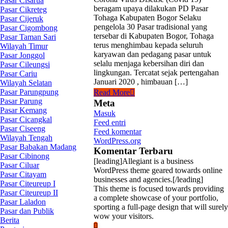
Pasar Cisarua
beragam upaya dilakukan PD Pasar
Pasar Cikreteg
Tohaga Kabupaten Bogor Selaku
Pasar Cijeruk
pengelola 30 Pasar tradisional yang
Pasar Cigombong
tersebar di Kabupaten Bogor, Tohaga
Pasar Taman Sari
terus menghimbau kepada seluruh
Wilayah Timur
karyawan dan pedagang pasar untuk
Pasar Jonggol
selalu menjaga kebersihan diri dan
Pasar Cileungsi
lingkungan. Tercatat sejak pertengahan
Pasar Cariu
Januari 2020 , himbauan […]
Wilayah Selatan
Pasar Parungpung
Read More
Pasar Parung
Meta
Pasar Kemang
Masuk
Pasar Cicangkal
Feed entri
Pasar Ciseeng
Feed komentar
Wilayah Tengah
WordPress.org
Pasar Babakan Madang
Komentar Terbaru
Pasar Cibinong
[leading]Allegiant is a business
Pasar Ciluar
WordPress theme geared towards online
Pasar Citayam
businesses and agencies.[/leading]
Pasar Citeureup I
This theme is focused towards providing
Pasar Citeureup II
a complete showcase of your portfolio,
Pasar Laladon
sporting a full-page design that will surely
Pasar dan Publik
wow your visitors.
Berita